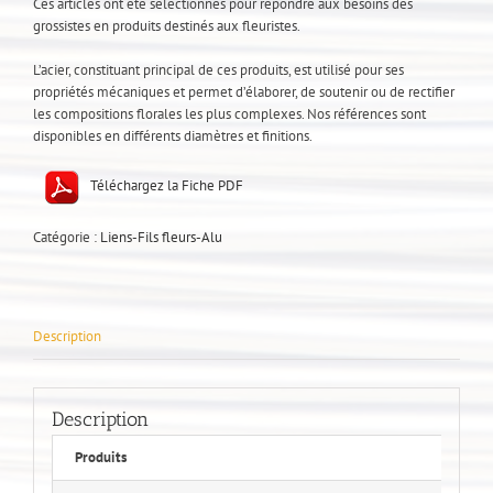
Ces articles ont été sélectionnés pour répondre aux besoins des
grossistes en produits destinés aux fleuristes.
L’acier, constituant principal de ces produits, est utilisé pour ses
propriétés mécaniques et permet d’élaborer, de soutenir ou de rectifier
les compositions florales les plus complexes. Nos références sont
disponibles en différents diamètres et finitions.
Téléchargez la Fiche PDF
Catégorie :
Liens-Fils fleurs-Alu
Description
Description
Produits
D