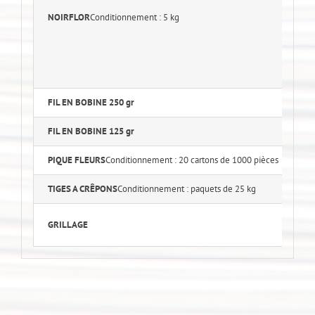
N
NOIRFLOR
Conditionnement : 5 kg
N
N°
N°
FIL EN BOBINE 250 gr
Di
FIL EN BOBINE 125 gr
D
PIQUE FLEURS
Conditionnement : 20 cartons de 1000 pièces
TIGES A CRÊPONS
Conditionnement : paquets de 25 kg
Ga
Ga
GRILLAGE
Ve