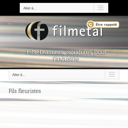
Passer
au
Aller à...
contenu
Fils, brasures, soudures pour
l’industrie
Aller à...
Fils fleuristes