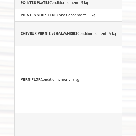
POINTES PLATES
Conditionnement : 5 kg
Lo
POINTES STOPFLEUR
Conditionnement : 5 kg
L
0
CHEVEUX VERNIS et GALVANISES
Conditionnement : 5 kg
0
0
N°
N
N
N
VERNIFLOR
Conditionnement : 5 kg
N°
N°
N°
N°
N°
N
N