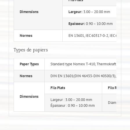
Dimensions
Largeur:
3.00 – 20.00 mm
Epaisseur:
0.90 – 10.00 mm
Normes
EN 13601, IEC 60317-0-2, IEC 60317-27
Types de papiers
Paper Types
Standard type Nomex T-410, Thermokraft IEC 554
Normes
DIN EN 13601(DIN 46433-DIN 40500/3), DIN 464
Fils Plats
Fils Ronds
Dimensions
Largeur : 3.00 – 20.00 mm
Diamètres : 1
Épaisseur : 0.90 – 10.00 mm