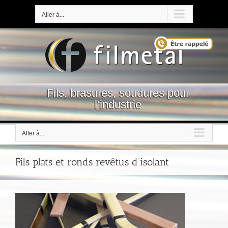
Passer
au
Aller à...
contenu
Fils, brasures, soudures pour
l’industrie
Aller à...
Fils plats et ronds revêtus d’isolant