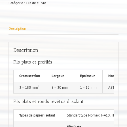
Catégorie :
Fils de cuivre
Description
Description
Fils plats et profilés
Cross section
Largeur
Epaisseur
Normes
3 – 150 mm²
3 – 30 mm
1 – 12 mm
ASTM B272,
Fils plats et ronds revêtus d’isolant
Types de papier isolant
Standart type Nomex T-410, Thermokra
Fils Plats