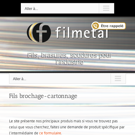
Passer
au
Aller à...
contenu
Fils, brasures, soudures pour
l’industrie
Aller à...
Fils brochage-cartonnage
Le site présente nos principaux produis mais si vous ne trouvez pas
celui que vous cherchez, faites une demande de produit spécifique par
l’intermédiaire de
ce formulaire
.