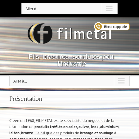
Passer
au
Aller à...
contenu
Fils, brasures, soudures pour
l’industrie
Aller à...
Présentation
Créée en 1968, FILMETAL est le spécialiste du négoce et de la
distribution de
produits tréfilés en acier, cuivre, inox, aluminium,
laiton, bronze…
ainsi que des produits de
brasage et soudage
à