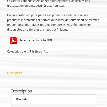
Ces articles ont été sélectionnés pour répondre aux besoins des
grossistes en produits destinés aux fleuristes.
L’acier, constituant principal de ces produits, est utilisé pour ses
propriétés mécaniques et permet d’élaborer, de soutenir ou de rectifier
les compositions florales les plus complexes. Nos références sont
disponibles en différents diamètres et finitions.
Téléchargez la Fiche PDF
Catégorie :
Liens-Fils fleurs-Alu
Description
Description
Produits
D