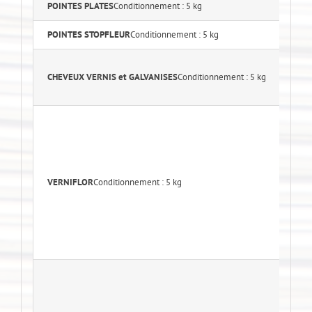
POINTES PLATES
Conditionnement : 5 kg
Lo
POINTES STOPFLEUR
Conditionnement : 5 kg
L
0
CHEVEUX VERNIS et GALVANISES
Conditionnement : 5 kg
0
0
N°
N
N
N
VERNIFLOR
Conditionnement : 5 kg
N°
N°
N°
N°
N°
N
N