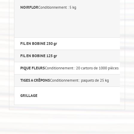
N
NOIRFLOR
Conditionnement : 5 kg
N
N°
N°
FIL EN BOBINE 250 gr
Di
FIL EN BOBINE 125 gr
D
PIQUE FLEURS
Conditionnement : 20 cartons de 1000 pièces
TIGES A CRÊPONS
Conditionnement : paquets de 25 kg
Ga
Ga
GRILLAGE
Ve