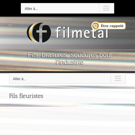
Passer
au
Aller à...
contenu
Fils, brasures, soudures pour
l’industrie
Aller à...
Fils fleuristes